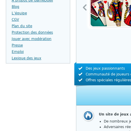
À propos de GameDuell
Blog
L’équipe
CGV
Plan du site
Protection des données
Jouer avec modération
Presse
Emploi
Lexique des jeux
Des jeux passionnants
Communauté de joueurs 
Offres spéciales régulière
Un site de jeux
De nombreux je
Adversaires rée