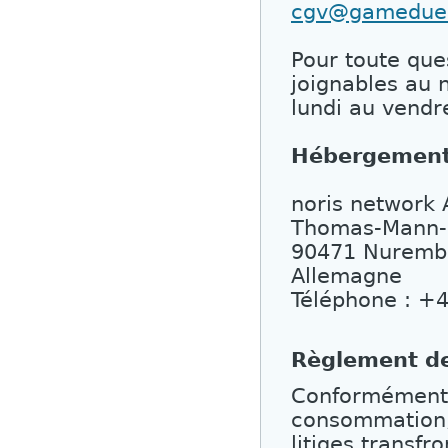
cgv@gameduell
Pour toute que
joignables au 
lundi au vendr
Hébergement 
noris network
Thomas-Mann-S
90471 Nuremb
Allemagne
Téléphone : +
Règlement de
Conformément 
consommation, 
litiges transfr