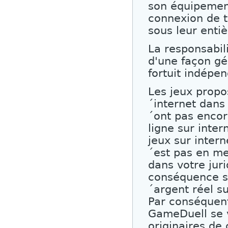
son équipement
connexion de t
sous leur entiè
La responsabil
d'une façon gé
fortuit indépe
Les jeux propo
´internet dans 
´ont pas encor
ligne sur inter
jeux sur inter
´est pas en me
dans votre jur
conséquence si
´argent réel su
Par conséquent
GameDuell se v
originaires de