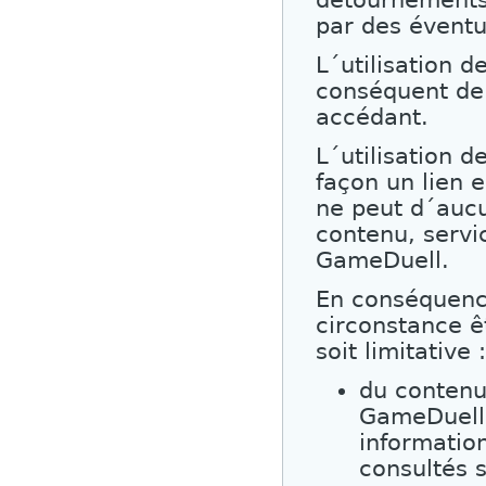
détournements 
par des éventue
L´utilisation d
conséquent de 
accédant.
L´utilisation 
façon un lien e
ne peut d´aucu
contenu, servi
GameDuell.
En conséquenc
circonstance ê
soit limitative :
du contenu 
GameDuell 
information
consultés 