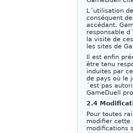
GameDuell cit
L´utilisation d
conséquent de 
accédant. Gam
responsable d´
la visite de ce
les sites de G
Il est enfin p
être tenu resp
induites par ce
de pays où le j
´est pas autori
GameDuell pro
2.4 Modificat
Pour toutes ra
modifier cette
modifications s