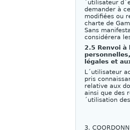
´utilisateur d´
demander à ce
modifiées ou r
charte de Game
Sans manifesta
considérera l
2.5 Renvoi à 
personnelles
légales et au
L´utilisateur 
pris connaissa
relative aux d
ainsi que des r
´utilisation de
3. COORDONN