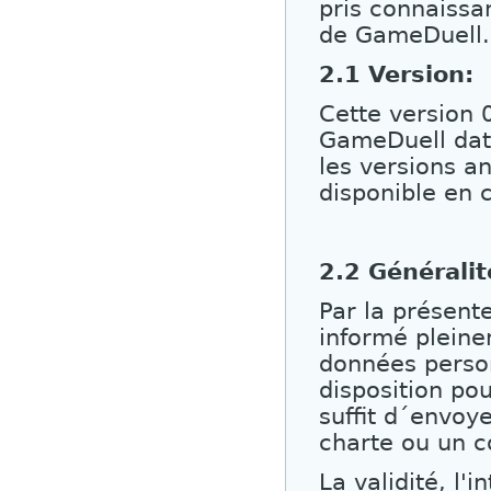
pris connaissa
de GameDuell.
2.1 Version:
Cette version 
GameDuell date
les versions a
disponible en c
2.2 Généralit
Par la présent
informé pleine
données person
disposition po
suffit d´envoye
charte ou un c
La validité, l'