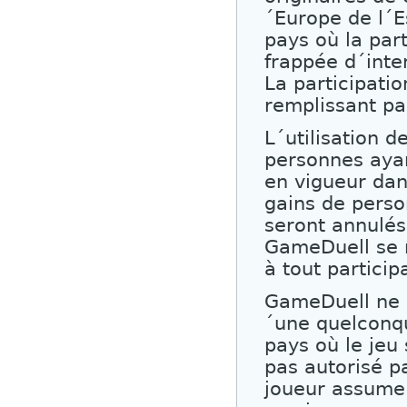
´Europe de l´E
pays où la part
frappée d´inter
La participati
remplissant pa
L´utilisation 
personnes ayant
en vigueur dans
gains de perso
seront annulés
GameDuell se 
à tout partici
GameDuell ne 
´une quelconqu
pays où le jeu 
pas autorisé pa
joueur assume 