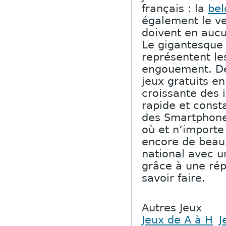
français : la
bel
également le v
doivent en aucu
Le gigantesque
représentent l
engouement. De 
jeux gratuits e
croissante des 
rapide et const
des Smartphone
où et n’importe
encore de beaux
national avec u
grâce à une rép
savoir faire.
Autres Jeux
Jeux de A à H
J