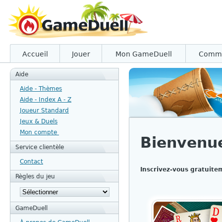
Accueil
Jouer
Mon GameDuell
Comm
Aide
Aide - Thèmes
Aide - Index A - Z
Joueur Standard
Jeux & Duels
Mon compte
Bienvenu
Service clientèle
Contact
Inscrivez-vous gratuite
Règles du jeu
GameDuell