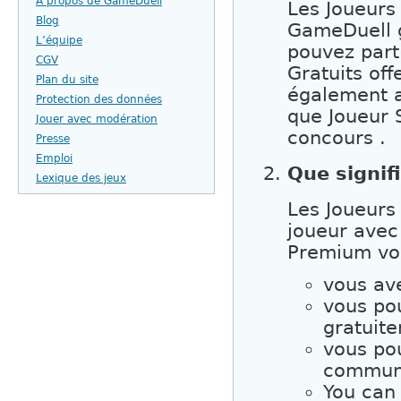
À propos de GameDuell
Les Joueurs 
Blog
GameDuell g
L’équipe
pouvez part
CGV
Gratuits off
Plan du site
également a
Protection des données
que Joueur 
Jouer avec modération
concours .
Presse
Emploi
Que signif
Lexique des jeux
Les Joueurs
joueur avec 
Premium vou
vous ave
vous po
gratuite
vous pou
communa
You can 