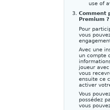
use of a
Comment pu
Premium ?
Pour partic
vous pouvez
engagement
Avec une in
un compte d
information
joueur ave
vous recevr
ensuite ce 
activer vot
Vous pouvez
possédez pa
vous pouve