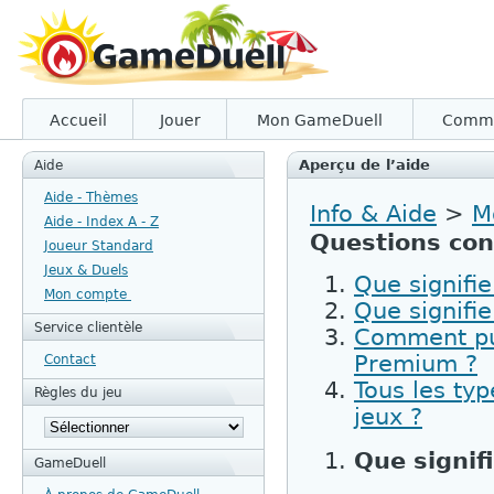
Accueil
Jouer
Mon GameDuell
Comm
Aperçu de l’aide
Aide
Aide - Thèmes
Info & Aide
>
M
Aide - Index A - Z
Questions con
Joueur Standard
Jeux & Duels
Que signifie
Mon compte
Que signifi
Service clientèle
Comment pui
Premium ?
Contact
Tous les typ
Règles du jeu
jeux ?
Que signif
GameDuell