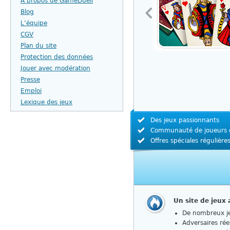
À propos de GameDuell
Blog
L’équipe
CGV
Plan du site
Protection des données
Jouer avec modération
Presse
Emploi
Lexique des jeux
Des jeux passionnants
Communauté de joueurs 
Offres spéciales régulière
Un site de jeux
De nombreux je
Adversaires rée