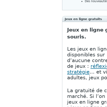
Des nouveautés
Jeux en ligne gratuits
Jeux en ligne 
souris.
Les jeux en lig
disponibles sur
d’aucune contre
de jeux :
réflex
stratégie
... et 
adultes, jeux po
La gratuité de c
marché. Si l’on 
jeux en ligne gr