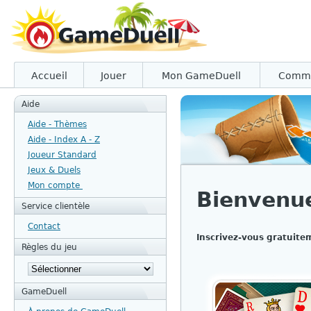
Accueil
Jouer
Mon GameDuell
Comm
Aide
Aide - Thèmes
Aide - Index A - Z
Joueur Standard
Jeux & Duels
Mon compte
Bienvenu
Service clientèle
Contact
Inscrivez-vous gratuite
Règles du jeu
GameDuell