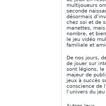
multijoueurs on
seconde naissanc
désormais d’inv
chez soi et de s
manettes, mais 
nombre, et bien
le jeu vidéo mul
familiale et am
De nos jours, de
de jouer sur int
sont légions, 
majeur de publi
jeux à succès 
conscience de 
l’univers du jeu
Autres Jeux