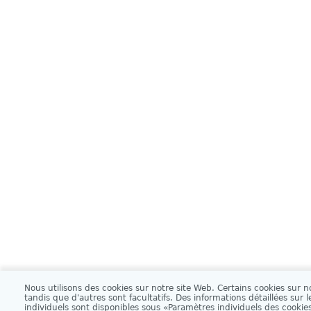
Nous utilisons des cookies sur notre site Web. Certains cookies sur n
Accueil
Infos légales
Service clients
À propos de GameDuell
P
tandis que d'autres sont facultatifs. Des informations détaillées sur 
individuels sont disponibles sous «Paramètres individuels des cookie