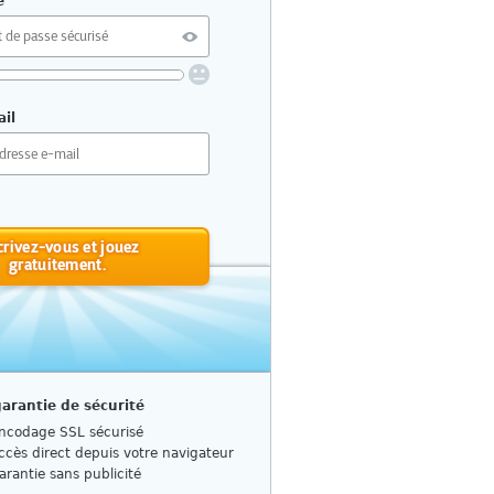
e
il
res ou plus
étition ni de schémas connus
juscules et minuscules
t caractères spéciaux
crivez-vous et jouez
ir un mot de passe sécurisé ?
gratuitement.
garantie de sécurité
ncodage SSL sécurisé
ccès direct depuis votre navigateur
arantie sans publicité