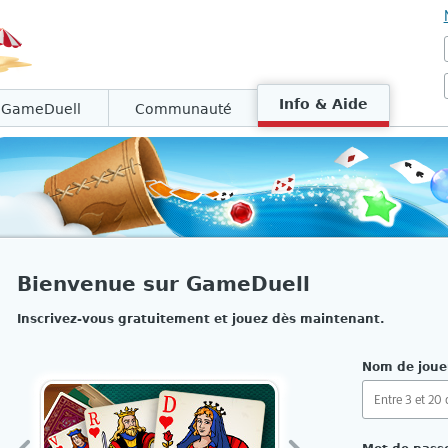
Info & Aide
 GameDuell
Communauté
Bienvenue sur GameDuell
Inscrivez-vous gratuitement et jouez dès maintenant.
Nom de joue