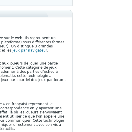
ve sur le web. Ils regroupent un
, plateforme) sous différentes formes
ueur). On distingue 3 grandes
t et les
jeux par navigateur
.
 aux joueurs de jouer une partie
 moment. Cette catégorie de jeux
 s’adonner à des parties d’échec à
plomatie, cette technologie a
s jeux par courriel des jeux par forum.
e » en français) reprennent le
r correspondance en y ajoutant une
ffet, là où les joueurs s’envoyaient
ésent utiliser ce que l’on appelle une
our communiquer. Cette technologie
niquer directement avec son vis à
eractifs.