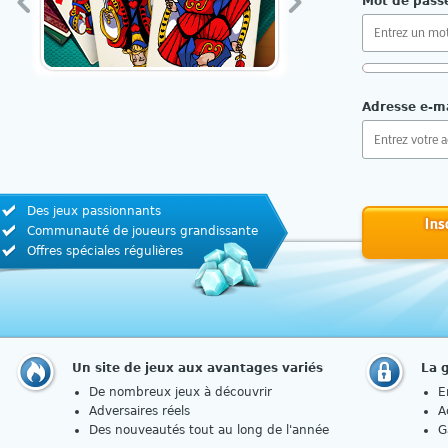
Mot de pass
Exigences :
Adresse e-ma
10 caractè
Pas de rép
Lettres ma
Chiffres e
Des jeux passionnants
Ins
Communauté de joueurs grandissante
Comment chois
Offres spéciales régulières
Un site de jeux aux avantages variés
La 
De nombreux jeux à découvrir
E
Adversaires réels
A
Des nouveautés tout au long de l'année
G