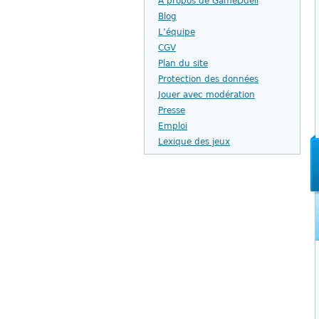
À propos de GameDuell
Blog
L’équipe
CGV
Plan du site
Protection des données
Jouer avec modération
Presse
Emploi
Lexique des jeux