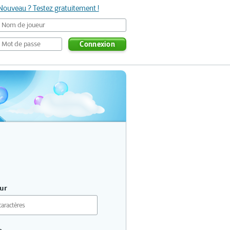
Nouveau ? Testez gratuitement !
Connexion
ur