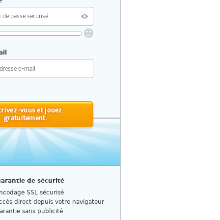
e
il
res ou plus
étition ni de schémas connus
juscules et minuscules
t caractères spéciaux
crivez-vous et jouez
ir un mot de passe sécurisé ?
gratuitement.
garantie de sécurité
ncodage SSL sécurisé
ccès direct depuis votre navigateur
arantie sans publicité