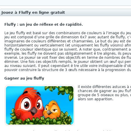
Jouez à Fluffy en ligne gratuit
Fluffy : un jeu de réflexe et de rapidité.
Le jeu fluffy est basé sur des combinaisons de couleurs à l’image du j
jeu est composé d’une grille de dimension 6x7 avec autant de fluffy, c’e
imaginaires de couleurs différentes et chamarrées. Le but du jeu est de fa
horizontalement ou verticalement (et uniquement les fluffy voisins) afin
fluffy de couleur identique qui se suivent. A noter que, contrairement
exemple, les fluffy ne doivent pas obligatoirement ê tre alignés, ils peu
inversé. Le joueur se voit fixer des objectifs en terme de nombres de fluf
éliminer. Une fois ces objectifs remplis, le joueur obtient un œuf qui p
au niveau suivant. Il peut cependant ê tre utile voire indispensable d’o
pouvoir construire la structure de 3 œufs nécessaire à la progression du
Gagner au jeu fluffy
Il existe différentes astuces 
chances de gagner au jeu fluff
groupe de 5 oiseaux ou plus, u
alors son apparition.