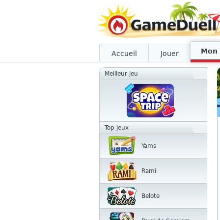
Mon 
Accueil
Jouer
Meilleur jeu
Top jeux
Yams
Rami
Belote