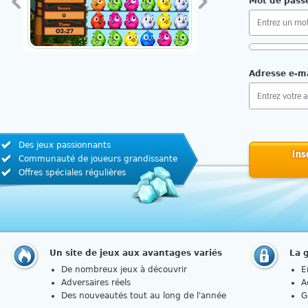
Mot de pass
Exigences :
Adresse e-ma
10 caractè
Pas de rép
Lettres ma
Chiffres e
Des jeux passionnants
Ins
Communauté de joueurs grandissante
Comment chois
Offres spéciales régulières
Un site de jeux aux avantages variés
La 
De nombreux jeux à découvrir
E
Adversaires réels
A
Des nouveautés tout au long de l'année
G