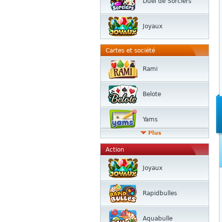
Duel de Sorciers
Joyaux
Cartes et société
Rami
Belote
Yams
Plus
Action
Joyaux
Rapidbulles
Aquabulle