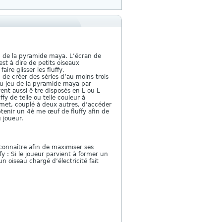
eu de la pyramide maya. L’écran de
st à dire de petits oiseaux
ire glisser les fluffy,
 de créer des séries d’au moins trois
 au jeu de la pyramide maya par
vent aussi ê tre disposés en L ou L
fy de telle ou telle couleur à
ermet, couplé à deux autres, d’accéder
btenir un 4è me œuf de fluffy afin de
 joueur.
à connaître afin de maximiser ses
y : Si le joueur parvient à former un
n oiseau chargé d’électricité fait