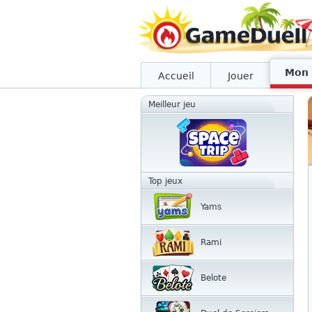
Mon 
Accueil
Jouer
Meilleur jeu
Top jeux
Yams
Rami
Belote