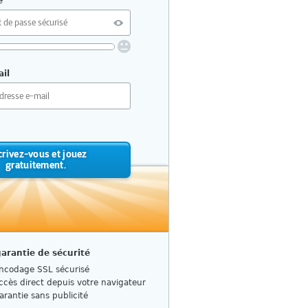
e
il
res ou plus
étition ni de schémas connus
juscules et minuscules
t caractères spéciaux
crivez-vous et jouez
ir un mot de passe sécurisé ?
gratuitement.
garantie de sécurité
ncodage SSL sécurisé
ccès direct depuis votre navigateur
arantie sans publicité