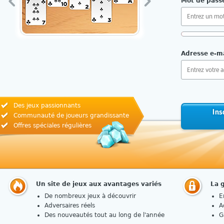
Mot de pass
Exigences :
Adresse e-ma
10 caractè
Pas de rép
Lettres ma
Chiffres e
Des jeux passionnants
Ins
Communauté de joueurs grandissante
Comment chois
Offres spéciales régulières
Un site de jeux aux avantages variés
La 
De nombreux jeux à découvrir
E
Adversaires réels
A
Des nouveautés tout au long de l'année
G