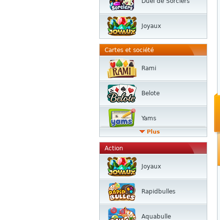
Duel de Sorciers
Joyaux
Cartes et société
Rami
Belote
Yams
Plus
Action
Joyaux
Rapidbulles
Aquabulle