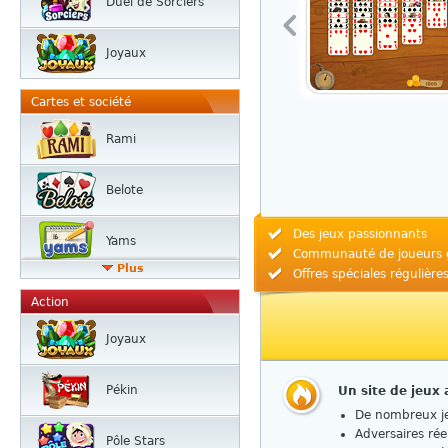
Duel de Sorciers
Joyaux
Cartes et société
Rami
Belote
Des jeux passionnants
Yams
Communauté de joueurs 
Plus
Offres spéciales régulière
Action
Joyaux
Pékin
Un site de jeux
De nombreux je
Adversaires rée
Pôle Stars