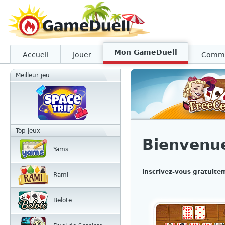
Mon GameDuell
Accueil
Jouer
Comm
Meilleur jeu
Top jeux
Bienvenu
Yams
Inscrivez-vous gratuite
Rami
Belote