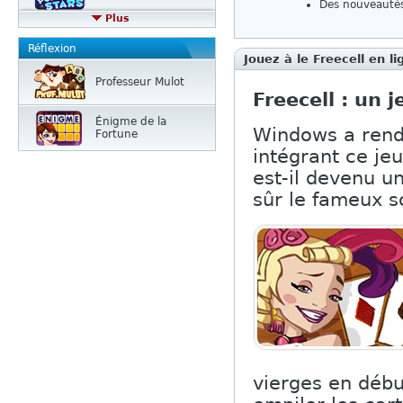
Des nouveautés
Plus
Réflexion
Jouez à le Freecell en li
Professeur Mulot
Freecell : un 
Énigme de la
Windows a rend
Fortune
intégrant ce jeu
est-il devenu u
sûr le fameux so
vierges en début