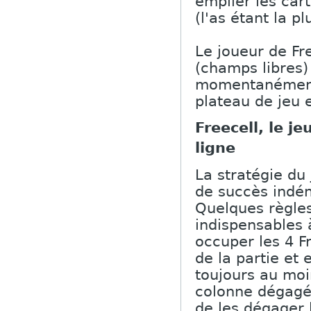
empiler les car
(l'as étant la pl
Le joueur de Fr
(champs libres)
momentanément u
plateau de jeu 
Freecell, le j
ligne
La stratégie du
de succès indéni
Quelques règles
indispensables 
occuper les 4 F
de la partie et
toujours au moi
colonne dégagée
de les dégager 