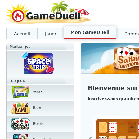
Mon GameDuell
Accueil
Jouer
Comm
Meilleur jeu
Top jeux
Bienvenue su
Yams
Inscrivez-vous gratuite
Rami
Belote