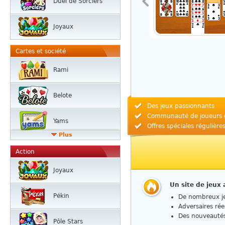
Duel de Sorciers
Joyaux
Cartes et société
Rami
Belote
Des jeux passionnants
Communauté de joueurs 
Yams
Offres spéciales régulière
Plus
Action
Joyaux
Un site de jeux
Pékin
De nombreux je
Adversaires rée
Des nouveautés
Pôle Stars