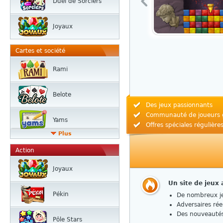
Duel de Sorciers
Joyaux
Cartes et société
Rami
Belote
Des jeux passionnants
Communauté de joueurs 
Yams
Offres spéciales régulière
Plus
Action
Joyaux
Un site de jeux
Pékin
De nombreux je
Adversaires rée
Des nouveautés
Pôle Stars