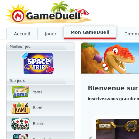
Mon GameDuell
Accueil
Jouer
Comm
Meilleur jeu
Top jeux
Bienvenue su
Yams
Inscrivez-vous gratuite
Rami
Belote