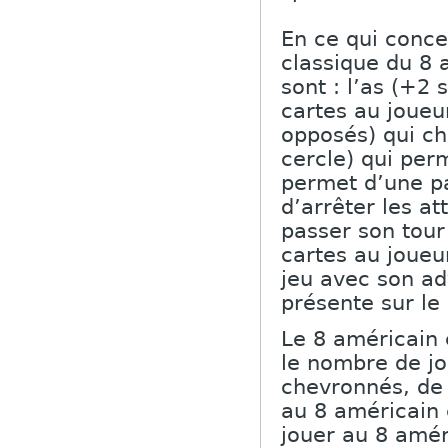
En ce qui conce
classique du 8 
sont : l’as (+2 
cartes au joueu
opposés) qui ch
cercle) qui perm
permet d’une pa
d’arrêter les at
passer son tour 
cartes au joueu
jeu avec son ad
présente sur l
Le 8 américain e
le nombre de jo
chevronnés, de
au 8 américain 
jouer au 8 amér