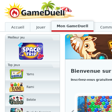
Mon GameDuell
Accueil
Jouer
Comm
Meilleur jeu
Top jeux
Bienvenue su
Yams
Inscrivez-vous gratuite
Rami
Belote