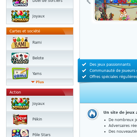
Duel de Sorciers
Joyaux
Cartes et société
Rami
Belote
Des jeux passionnants
Communauté de joueurs 
Yams
Offres spéciales régulière
Plus
Action
Joyaux
Un site de jeux
Pékin
De nombreux je
Adversaires rée
Des nouveautés
Pôle Stars