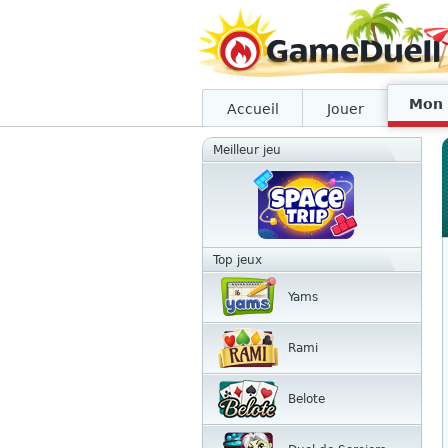
Mon 
Accueil
Jouer
Meilleur jeu
Top jeux
Yams
Rami
Belote