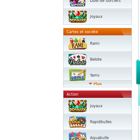
Duel de Sorciers
Joyaux
Cartes et société
Rami
Belote
Yams
Plus
Action
Joyaux
Rapidbulles
Aquabulle