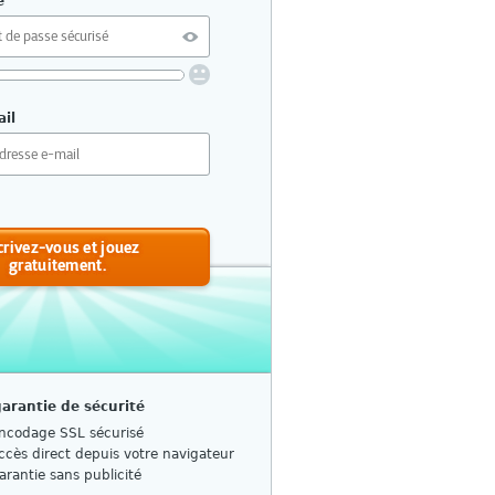
e
il
res ou plus
étition ni de schémas connus
juscules et minuscules
t caractères spéciaux
crivez-vous et jouez
ir un mot de passe sécurisé ?
gratuitement.
garantie de sécurité
ncodage SSL sécurisé
ccès direct depuis votre navigateur
arantie sans publicité