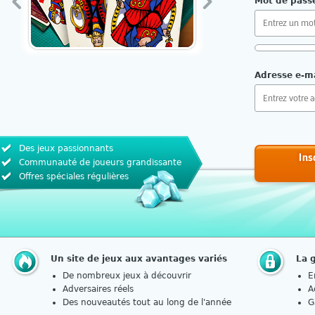
Mot de pass
Exigences :
Adresse e-ma
10 caractè
Pas de rép
Lettres ma
Chiffres e
Des jeux passionnants
Ins
Communauté de joueurs grandissante
Comment chois
Offres spéciales régulières
Un site de jeux aux avantages variés
La 
De nombreux jeux à découvrir
E
Adversaires réels
A
Des nouveautés tout au long de l'année
G