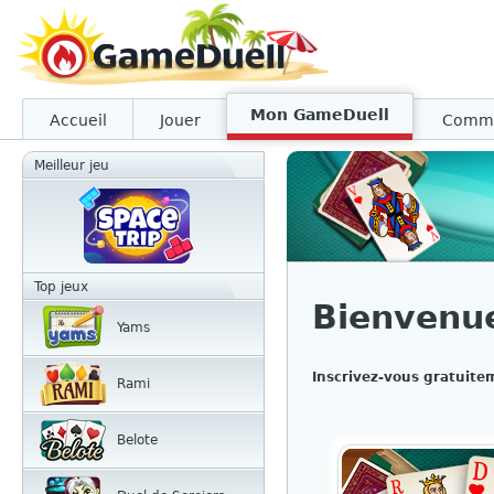
Mon GameDuell
Accueil
Jouer
Comm
Meilleur jeu
Top jeux
Bienvenu
Yams
Inscrivez-vous gratuite
Rami
Belote