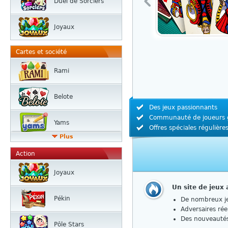
Duel de Sorciers
Joyaux
Cartes et société
Rami
Belote
Des jeux passionnants
Communauté de joueurs 
Yams
Offres spéciales régulière
Plus
Action
Joyaux
Un site de jeux
Pékin
De nombreux je
Adversaires rée
Des nouveautés
Pôle Stars