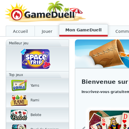
Mon GameDuell
Accueil
Jouer
Comm
Meilleur jeu
Top jeux
Bienvenue su
Yams
Inscrivez-vous gratuite
Rami
Belote